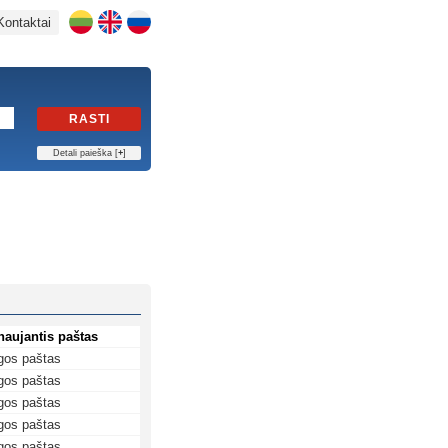
Kontaktai
RASTI
Detali paieška [
+
]
naujantis paštas
gos paštas
gos paštas
gos paštas
gos paštas
gos paštas