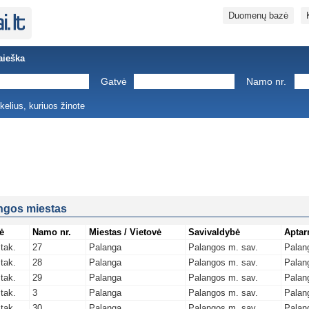
Duomenų bazė
aieška
Gatvė
Namo nr.
ukelius, kuriuos žinote
ngos miestas
ė
Namo nr.
Miestas / Vietovė
Savivaldybė
Aptar
tak.
27
Palanga
Palangos m. sav.
Palan
tak.
28
Palanga
Palangos m. sav.
Palan
tak.
29
Palanga
Palangos m. sav.
Palan
tak.
3
Palanga
Palangos m. sav.
Palan
tak.
30
Palanga
Palangos m. sav.
Palan