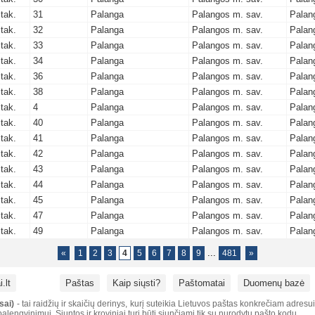
tak.
31
Palanga
Palangos m. sav.
Palan
tak.
32
Palanga
Palangos m. sav.
Palan
tak.
33
Palanga
Palangos m. sav.
Palan
tak.
34
Palanga
Palangos m. sav.
Palan
tak.
36
Palanga
Palangos m. sav.
Palan
tak.
38
Palanga
Palangos m. sav.
Palan
tak.
4
Palanga
Palangos m. sav.
Palan
tak.
40
Palanga
Palangos m. sav.
Palan
tak.
41
Palanga
Palangos m. sav.
Palan
tak.
42
Palanga
Palangos m. sav.
Palan
tak.
43
Palanga
Palangos m. sav.
Palan
tak.
44
Palanga
Palangos m. sav.
Palan
tak.
45
Palanga
Palangos m. sav.
Palan
tak.
47
Palanga
Palangos m. sav.
Palan
tak.
49
Palanga
Palangos m. sav.
Palan
...
«
1
2
3
4
5
6
7
8
9
481
»
.lt
Paštas
Kaip siųsti?
Paštomatai
Duomenų bazė
sai)
- tai raidžių ir skaičių derinys, kurį suteikia Lietuvos paštas konkrečiam adresu
alengvinimui. Siuntos ir kroviniai turi būti siunčiami tik su nurodytu pašto kodu.