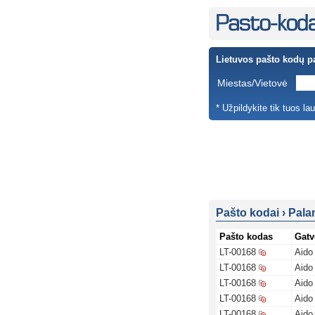
Lietuvos pašto kodų p
Miestas/Vietovė
* Užpildykite tik tuos la
Pašto kodai
›
Pala
Pašto kodas
Gatv
LT-00168
Aido 
LT-00168
Aido 
LT-00168
Aido 
LT-00168
Aido 
LT-00168
Aido 