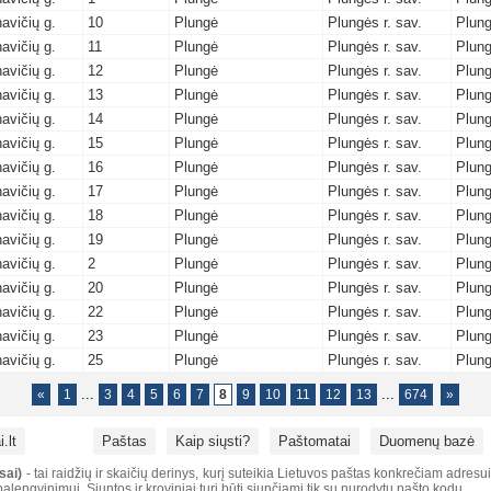
avičių g.
10
Plungė
Plungės r. sav.
Plun
avičių g.
11
Plungė
Plungės r. sav.
Plun
avičių g.
12
Plungė
Plungės r. sav.
Plun
avičių g.
13
Plungė
Plungės r. sav.
Plun
avičių g.
14
Plungė
Plungės r. sav.
Plun
avičių g.
15
Plungė
Plungės r. sav.
Plun
avičių g.
16
Plungė
Plungės r. sav.
Plun
avičių g.
17
Plungė
Plungės r. sav.
Plun
avičių g.
18
Plungė
Plungės r. sav.
Plun
avičių g.
19
Plungė
Plungės r. sav.
Plun
avičių g.
2
Plungė
Plungės r. sav.
Plun
avičių g.
20
Plungė
Plungės r. sav.
Plun
avičių g.
22
Plungė
Plungės r. sav.
Plun
avičių g.
23
Plungė
Plungės r. sav.
Plun
avičių g.
25
Plungė
Plungės r. sav.
Plun
...
...
«
1
3
4
5
6
7
8
9
10
11
12
13
674
»
.lt
Paštas
Kaip siųsti?
Paštomatai
Duomenų bazė
sai)
- tai raidžių ir skaičių derinys, kurį suteikia Lietuvos paštas konkrečiam adresu
alengvinimui. Siuntos ir kroviniai turi būti siunčiami tik su nurodytu pašto kodu.