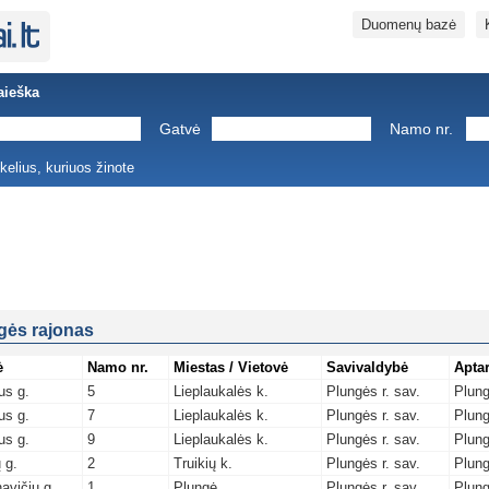
Duomenų bazė
aieška
Gatvė
Namo nr.
ukelius, kuriuos žinote
gės rajonas
ė
Namo nr.
Miestas / Vietovė
Savivaldybė
Aptar
us g.
5
Lieplaukalės k.
Plungės r. sav.
Plun
us g.
7
Lieplaukalės k.
Plungės r. sav.
Plun
us g.
9
Lieplaukalės k.
Plungės r. sav.
Plun
 g.
2
Truikių k.
Plungės r. sav.
Plun
avičių g.
1
Plungė
Plungės r. sav.
Plun