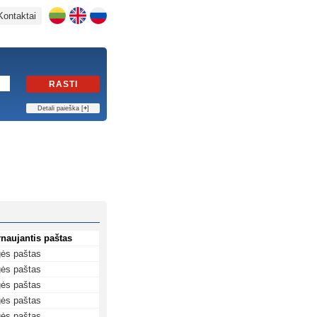
Kontaktai
RASTI
Detali paieška [
+
]
naujantis paštas
gės paštas
gės paštas
gės paštas
gės paštas
gės paštas