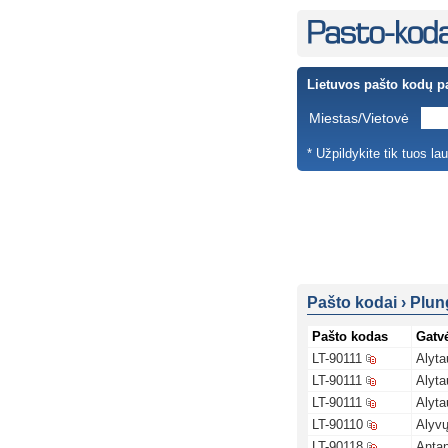
Lietuvos pašto kodų p
Miestas/Vietovė
* Užpildykite tik tuos la
Pašto kodai
›
Plun
Pašto kodas
Gatv
LT-90111
Alyta
LT-90111
Alyta
LT-90111
Alyta
LT-90110
Alyvų
LT-90118
Antan