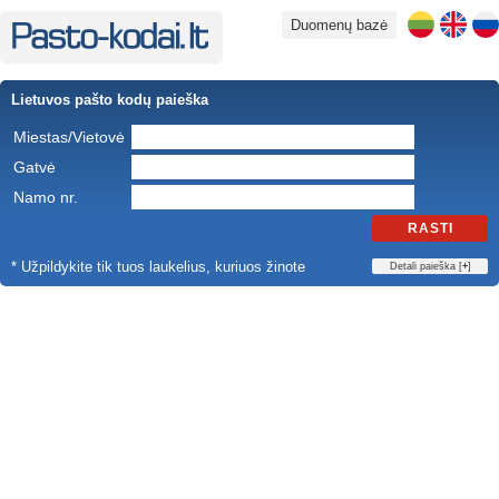
Duomenų bazė
Lietuvos pašto kodų paieška
Miestas/Vietovė
Gatvė
Namo nr.
RASTI
* Užpildykite tik tuos laukelius, kuriuos žinote
Detali paieška [
+
]