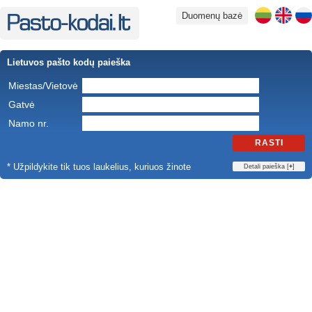
Duomenų bazė
Lietuvos pašto kodų paieška
Miestas/Vietovė
Gatvė
Namo nr.
RASTI
* Užpildykite tik tuos laukelius, kuriuos žinote
Detali paieška [
+
]