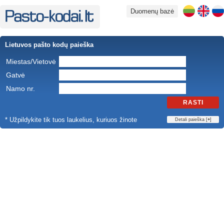
Duomenų bazė
Lietuvos pašto kodų paieška
Miestas/Vietovė
Gatvė
Namo nr.
RASTI
* Užpildykite tik tuos laukelius, kuriuos žinote
Detali paieška [
+
]