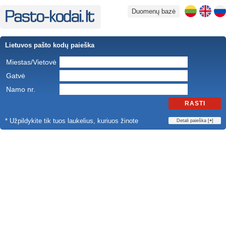
Duomenų bazė
Lietuvos pašto kodų paieška
Miestas/Vietovė
Gatvė
Namo nr.
RASTI
* Užpildykite tik tuos laukelius, kuriuos žinote
Detali paieška [
+
]