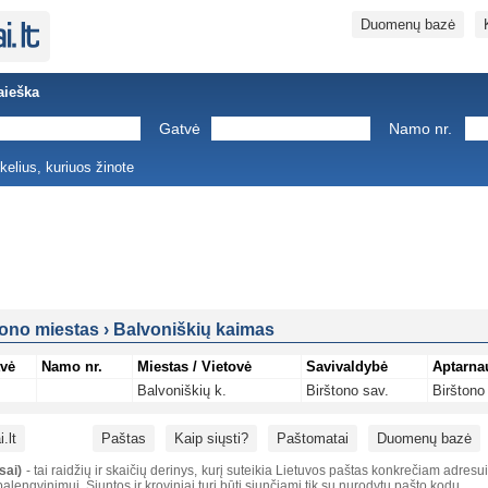
Duomenų bazė
aieška
Gatvė
Namo nr.
ukelius, kuriuos žinote
tono miestas
›
Balvoniškių kaimas
vė
Namo nr.
Miestas / Vietovė
Savivaldybė
Aptarna
Balvoniškių k.
Birštono sav.
Birštono
.lt
Paštas
Kaip siųsti?
Paštomatai
Duomenų bazė
sai)
- tai raidžių ir skaičių derinys, kurį suteikia Lietuvos paštas konkrečiam adresu
alengvinimui. Siuntos ir kroviniai turi būti siunčiami tik su nurodytu pašto kodu.