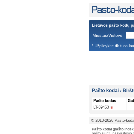
Lietuvos pašto kodų p
Miestas/Vietovė
* Užpildykite tik tuos la
Pašto kodai
›
Birš
Pašto kodas
Gat
LT-59453
© 2010-2026 Pasto-kodai
Pašto kodai (pašto indek
pašto siuntų paskirstymo p