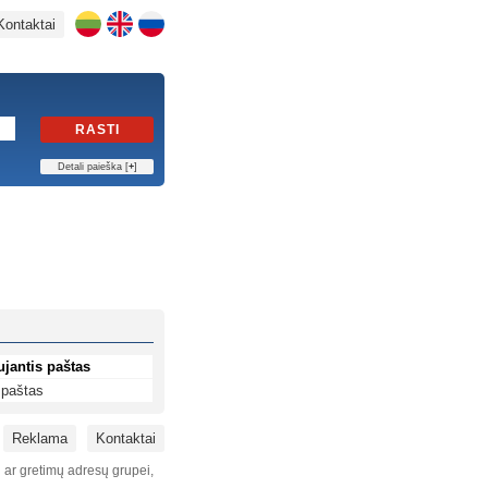
Kontaktai
RASTI
Detali paieška [
+
]
ujantis paštas
 paštas
Reklama
Kontaktai
i ar gretimų adresų grupei,