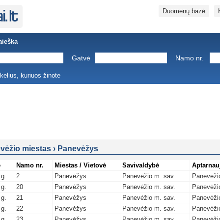
Duomenų bazė
aieška
Gatvė
Namo nr.
ukelius, kuriuos žinote
vėžio miestas
›
Panevėžys
ė
Namo nr.
Miestas / Vietovė
Savivaldybė
Aptarnau
 g.
2
Panevėžys
Panevėžio m. sav.
Panevėžio
 g.
20
Panevėžys
Panevėžio m. sav.
Panevėžio
 g.
21
Panevėžys
Panevėžio m. sav.
Panevėžio
 g.
22
Panevėžys
Panevėžio m. sav.
Panevėžio
 g.
23
Panevėžys
Panevėžio m. sav.
Panevėžio