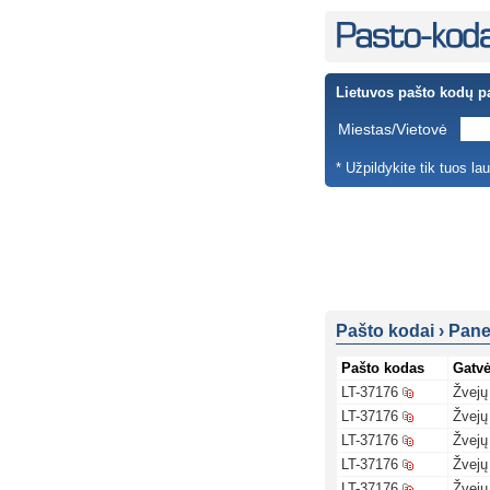
Lietuvos pašto kodų p
Miestas/Vietovė
* Užpildykite tik tuos la
Pašto kodai
›
Pane
Pašto kodas
Gatv
LT-37176
Žvejų
LT-37176
Žvejų
LT-37176
Žvejų
LT-37176
Žvejų
LT-37176
Žvejų