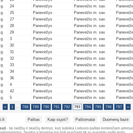
 g.
24
Panevėžys
Panevėžio m. sav.
Panevėžio
 g.
25
Panevėžys
Panevėžio m. sav.
Panevėžio
 g.
27
Panevėžys
Panevėžio m. sav.
Panevėžio
 g.
28
Panevėžys
Panevėžio m. sav.
Panevėžio
 g.
29
Panevėžys
Panevėžio m. sav.
Panevėžio
 g.
3
Panevėžys
Panevėžio m. sav.
Panevėžio
 g.
30
Panevėžys
Panevėžio m. sav.
Panevėžio
 g.
31
Panevėžys
Panevėžio m. sav.
Panevėžio
 g.
32
Panevėžys
Panevėžio m. sav.
Panevėžio
 g.
33
Panevėžys
Panevėžio m. sav.
Panevėžio
 g.
34
Panevėžys
Panevėžio m. sav.
Panevėžio
 g.
36
Panevėžys
Panevėžio m. sav.
Panevėžio
 g.
4
Panevėžys
Panevėžio m. sav.
Panevėžio
 g.
42
Panevėžys
Panevėžio m. sav.
Panevėžio
 g.
5
Panevėžys
Panevėžio m. sav.
Panevėžio
...
«
1
788
789
790
791
792
793
794
795
796
797
»
.lt
Paštas
Kaip siųsti?
Paštomatai
Duomenų bazė
sai)
- tai raidžių ir skaičių derinys, kurį suteikia Lietuvos paštas konkrečiam adresu
alengvinimui. Siuntos ir kroviniai turi būti siunčiami tik su nurodytu pašto kodu.