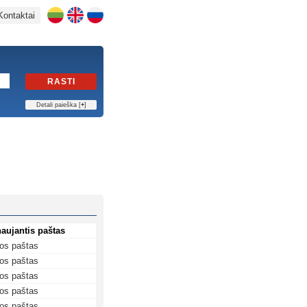
Kontaktai
RASTI
Detali paieška [
+
]
aujantis paštas
os paštas
os paštas
os paštas
os paštas
os paštas