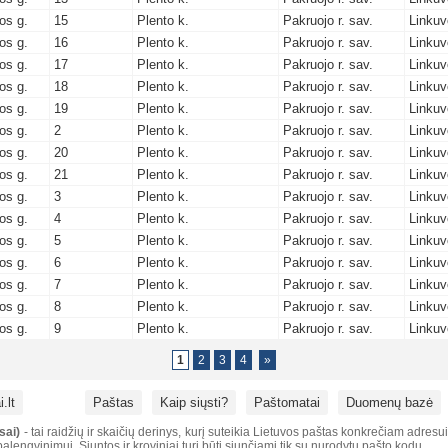
os g.
15
Plento k.
Pakruojo r. sav.
Linkuv
os g.
16
Plento k.
Pakruojo r. sav.
Linkuv
os g.
17
Plento k.
Pakruojo r. sav.
Linkuv
os g.
18
Plento k.
Pakruojo r. sav.
Linkuv
os g.
19
Plento k.
Pakruojo r. sav.
Linkuv
os g.
2
Plento k.
Pakruojo r. sav.
Linkuv
os g.
20
Plento k.
Pakruojo r. sav.
Linkuv
os g.
21
Plento k.
Pakruojo r. sav.
Linkuv
os g.
3
Plento k.
Pakruojo r. sav.
Linkuv
os g.
4
Plento k.
Pakruojo r. sav.
Linkuv
os g.
5
Plento k.
Pakruojo r. sav.
Linkuv
os g.
6
Plento k.
Pakruojo r. sav.
Linkuv
os g.
7
Plento k.
Pakruojo r. sav.
Linkuv
os g.
8
Plento k.
Pakruojo r. sav.
Linkuv
os g.
9
Plento k.
Pakruojo r. sav.
Linkuv
1
2
3
4
»
.lt
Paštas
Kaip siųsti?
Paštomatai
Duomenų bazė
sai)
- tai raidžių ir skaičių derinys, kurį suteikia Lietuvos paštas konkrečiam adresu
alengvinimui. Siuntos ir kroviniai turi būti siunčiami tik su nurodytu pašto kodu.