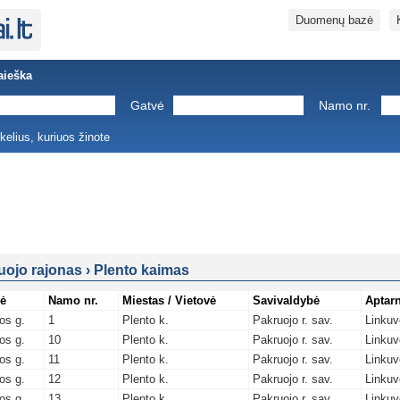
Duomenų bazė
aieška
Gatvė
Namo nr.
ukelius, kuriuos žinote
uojo rajonas
›
Plento kaimas
ė
Namo nr.
Miestas / Vietovė
Savivaldybė
Aptarn
os g.
1
Plento k.
Pakruojo r. sav.
Linkuv
os g.
10
Plento k.
Pakruojo r. sav.
Linkuv
os g.
11
Plento k.
Pakruojo r. sav.
Linkuv
os g.
12
Plento k.
Pakruojo r. sav.
Linkuv
os g.
13
Plento k.
Pakruojo r. sav.
Linkuv