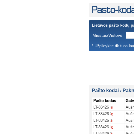
Lietuvos pašto kodų p
Miestas/Vietovė
* Užpildykite tik tuos la
Pašto kodai
›
Pakr
Pašto kodas
Gatv
LT-83426
Aušr
LT-83426
Aušr
LT-83426
Aušr
LT-83426
Aušr
LT-83426
Aušr