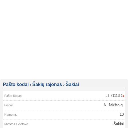
Pašto kodai
›
Šakių rajonas
›
Šakiai
LT-71113
A. Jakšto g.
10
Šakiai