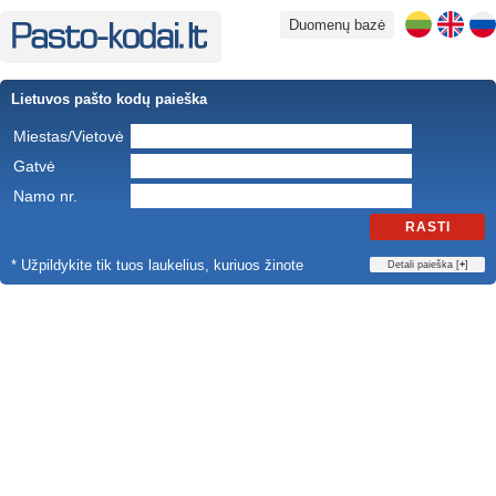
Duomenų bazė
Lietuvos pašto kodų paieška
Miestas/Vietovė
Gatvė
Namo nr.
RASTI
* Užpildykite tik tuos laukelius, kuriuos žinote
Detali paieška [
+
]