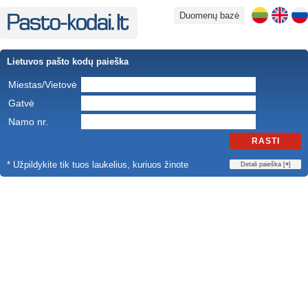
Duomenų bazė
Lietuvos pašto kodų paieška
Miestas/Vietovė
Gatvė
Namo nr.
RASTI
* Užpildykite tik tuos laukelius, kuriuos žinote
Detali paieška [
+
]