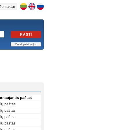
Kontaktai
RASTI
Detali paieška [
+
]
arnaujantis paštas
lų paštas
lų paštas
lų paštas
lų paštas
lų paštas