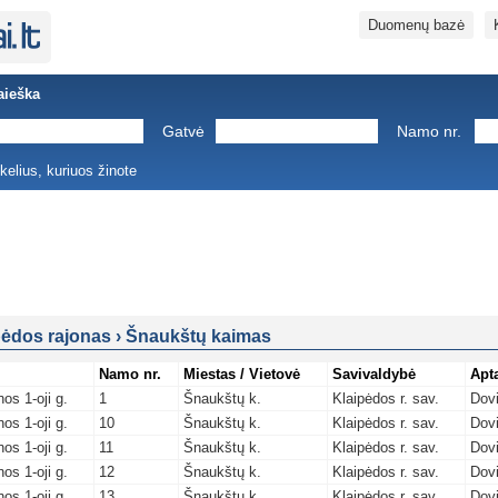
Duomenų bazė
aieška
Gatvė
Namo nr.
ukelius, kuriuos žinote
pėdos rajonas
›
Šnaukštų kaimas
Namo nr.
Miestas / Vietovė
Savivaldybė
Apt
os 1-oji g.
1
Šnaukštų k.
Klaipėdos r. sav.
Dovi
os 1-oji g.
10
Šnaukštų k.
Klaipėdos r. sav.
Dovi
os 1-oji g.
11
Šnaukštų k.
Klaipėdos r. sav.
Dovi
os 1-oji g.
12
Šnaukštų k.
Klaipėdos r. sav.
Dovi
os 1-oji g.
13
Šnaukštų k.
Klaipėdos r. sav.
Dovi