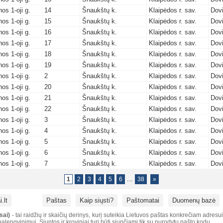
os 1-oji g.
14
Šnaukštų k.
Klaipėdos r. sav.
Dovi
os 1-oji g.
15
Šnaukštų k.
Klaipėdos r. sav.
Dovi
os 1-oji g.
16
Šnaukštų k.
Klaipėdos r. sav.
Dovi
os 1-oji g.
17
Šnaukštų k.
Klaipėdos r. sav.
Dovi
os 1-oji g.
18
Šnaukštų k.
Klaipėdos r. sav.
Dovi
os 1-oji g.
19
Šnaukštų k.
Klaipėdos r. sav.
Dovi
os 1-oji g.
2
Šnaukštų k.
Klaipėdos r. sav.
Dovi
os 1-oji g.
20
Šnaukštų k.
Klaipėdos r. sav.
Dovi
os 1-oji g.
21
Šnaukštų k.
Klaipėdos r. sav.
Dovi
os 1-oji g.
22
Šnaukštų k.
Klaipėdos r. sav.
Dovi
os 1-oji g.
3
Šnaukštų k.
Klaipėdos r. sav.
Dovi
os 1-oji g.
4
Šnaukštų k.
Klaipėdos r. sav.
Dovi
os 1-oji g.
5
Šnaukštų k.
Klaipėdos r. sav.
Dovi
os 1-oji g.
6
Šnaukštų k.
Klaipėdos r. sav.
Dovi
os 1-oji g.
7
Šnaukštų k.
Klaipėdos r. sav.
Dovi
...
1
2
3
4
5
6
38
»
.lt
Paštas
Kaip siųsti?
Paštomatai
Duomenų bazė
sai)
- tai raidžių ir skaičių derinys, kurį suteikia Lietuvos paštas konkrečiam adresu
alengvinimui. Siuntos ir kroviniai turi būti siunčiami tik su nurodytu pašto kodu.