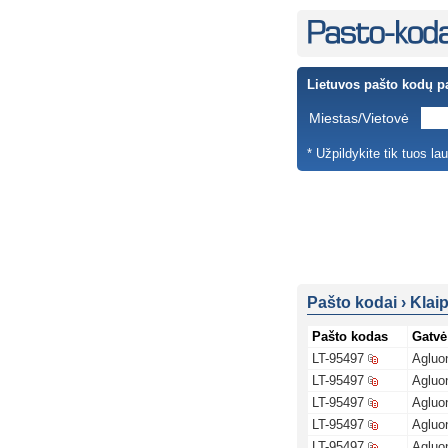
Lietuvos pašto kodų p
Miestas/Vietovė
* Užpildykite tik tuos la
Pašto kodai
›
Klai
Pašto kodas
Gatvė
LT-95497
Agluon
LT-95497
Agluon
LT-95497
Agluon
LT-95497
Agluon
LT-95497
Agluon