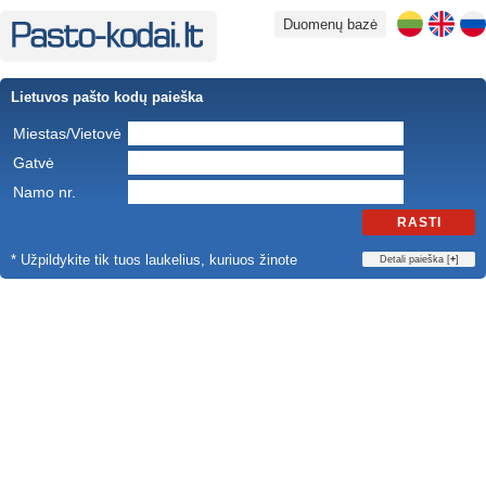
Duomenų bazė
Lietuvos pašto kodų paieška
Miestas/Vietovė
Gatvė
Namo nr.
RASTI
* Užpildykite tik tuos laukelius, kuriuos žinote
Detali paieška [
+
]