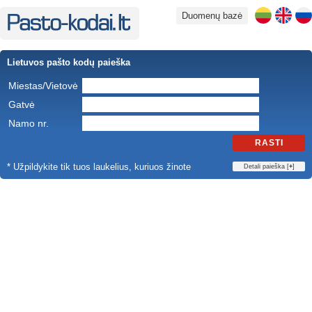
Duomenų bazė
Lietuvos pašto kodų paieška
Miestas/Vietovė
Gatvė
Namo nr.
RASTI
* Užpildykite tik tuos laukelius, kuriuos žinote
Detali paieška [
+
]