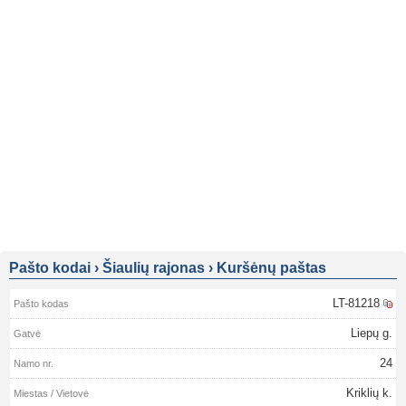
Pašto kodai
›
Šiaulių rajonas
›
Kuršėnų paštas
LT-81218
Liepų g.
24
Kriklių k.