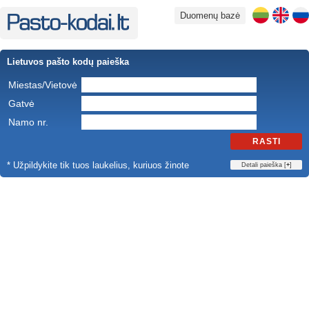
Duomenų bazė
Lietuvos pašto kodų paieška
Miestas/Vietovė
Gatvė
Namo nr.
RASTI
* Užpildykite tik tuos laukelius, kuriuos žinote
Detali paieška [
+
]