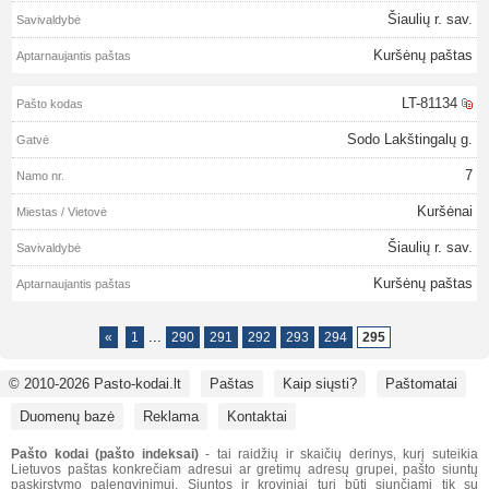
Šiaulių r. sav.
Kuršėnų paštas
LT-81134
Sodo Lakštingalų g.
7
Kuršėnai
Šiaulių r. sav.
Kuršėnų paštas
...
«
1
290
291
292
293
294
295
© 2010-2026 Pasto-kodai.lt
Paštas
Kaip siųsti?
Paštomatai
Duomenų bazė
Reklama
Kontaktai
Pašto kodai (pašto indeksai)
- tai raidžių ir skaičių derinys, kurį suteikia
Lietuvos paštas konkrečiam adresui ar gretimų adresų grupei, pašto siuntų
paskirstymo palengvinimui. Siuntos ir kroviniai turi būti siunčiami tik su