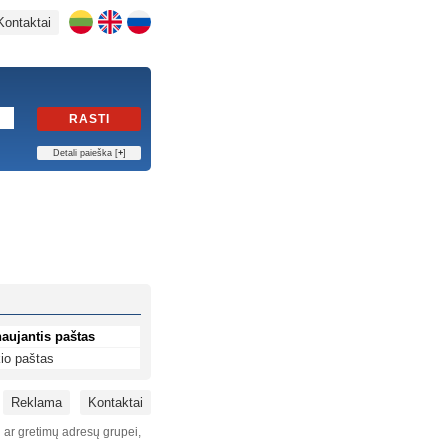
Kontaktai
RASTI
Detali paieška [
+
]
aujantis paštas
io paštas
Reklama
Kontaktai
i ar gretimų adresų grupei,