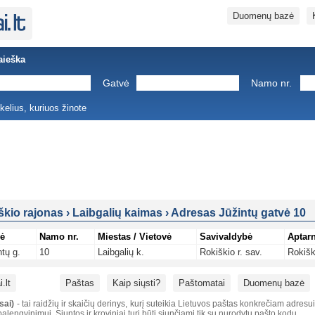
Duomenų bazė
aieška
Gatvė
Namo nr.
ukelius, kuriuos žinote
škio rajonas
›
Laibgalių kaimas
›
Adresas Jūžintų gatvė 10
ė
Namo nr.
Miestas / Vietovė
Savivaldybė
Aptarn
ntų g.
10
Laibgalių k.
Rokiškio r. sav.
Rokišk
.lt
Paštas
Kaip siųsti?
Paštomatai
Duomenų bazė
sai)
- tai raidžių ir skaičių derinys, kurį suteikia Lietuvos paštas konkrečiam adresu
alengvinimui. Siuntos ir kroviniai turi būti siunčiami tik su nurodytu pašto kodu.