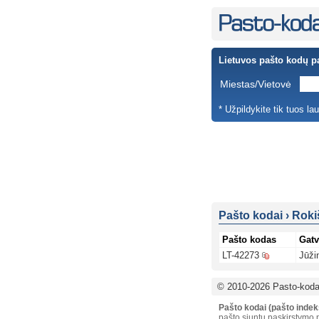
Lietuvos pašto kodų p
Miestas/Vietovė
* Užpildykite tik tuos la
Pašto kodai
›
Roki
Pašto kodas
Gatv
LT-42273
Jūži
© 2010-2026 Pasto-kodai
Pašto kodai (pašto indek
pašto siuntų paskirstymo p