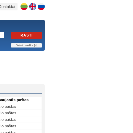
Kontaktai
RASTI
Detali paieška [
+
]
naujantis paštas
io paštas
io paštas
io paštas
io paštas
io paštas