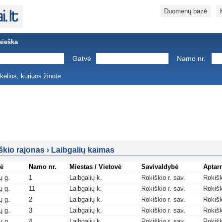
Duomenų bazė
aieška
Gatvė
Namo nr.
ukelius, kuriuos žinote
škio rajonas
›
Laibgalių kaimas
ė
Namo nr.
Miestas / Vietovė
Savivaldybė
Aptar
ų g.
1
Laibgalių k.
Rokiškio r. sav.
Rokišk
ų g.
11
Laibgalių k.
Rokiškio r. sav.
Rokišk
ų g.
2
Laibgalių k.
Rokiškio r. sav.
Rokišk
ų g.
3
Laibgalių k.
Rokiškio r. sav.
Rokišk
ų g.
4
Laibgalių k.
Rokiškio r. sav.
Rokišk