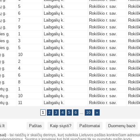
ų g.
5
Laibgalių k.
Rokiškio r. sav.
Rokišk
ų g.
6
Laibgalių k.
Rokiškio r. sav.
Rokišk
ų g.
7
Laibgalių k.
Rokiškio r. sav.
Rokišk
ų g.
9
Laibgalių k.
Rokiškio r. sav.
Rokišk
ies g.
1
Laibgalių k.
Rokiškio r. sav.
Rokišk
ies g.
3
Laibgalių k.
Rokiškio r. sav.
Rokišk
ies g.
5
Laibgalių k.
Rokiškio r. sav.
Rokišk
ų g.
10
Laibgalių k.
Rokiškio r. sav.
Rokišk
ų g.
2
Laibgalių k.
Rokiškio r. sav.
Rokišk
ų g.
4
Laibgalių k.
Rokiškio r. sav.
Rokišk
ų g.
6
Laibgalių k.
Rokiškio r. sav.
Rokišk
ų g.
8
Laibgalių k.
Rokiškio r. sav.
Rokišk
ntų g.
1
Laibgalių k.
Rokiškio r. sav.
Rokišk
ntų g.
10
Laibgalių k.
Rokiškio r. sav.
Rokišk
ntų g.
11
Laibgalių k.
Rokiškio r. sav.
Rokišk
...
1
2
3
4
5
6
10
»
.lt
Paštas
Kaip siųsti?
Paštomatai
Duomenų bazė
sai)
- tai raidžių ir skaičių derinys, kurį suteikia Lietuvos paštas konkrečiam adresu
alengvinimui. Siuntos ir kroviniai turi būti siunčiami tik su nurodytu pašto kodu.