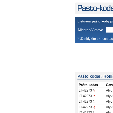
Lietuvos pašto kodų p
Miestas/Vietovė
* Užpildykite tik tuos la
Pašto kodai
›
Roki
Pašto kodas
Gatv
LT-42273
Alyv
LT-42273
Alyv
LT-42273
Alyv
LT-42273
Alyv
LT-42273
Alyv