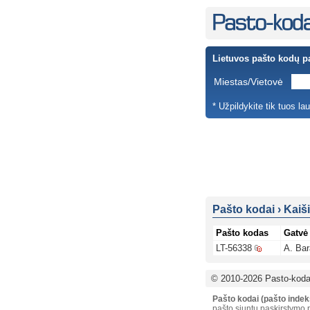
Lietuvos pašto kodų p
Miestas/Vietovė
* Užpildykite tik tuos la
Pašto kodai
›
Kaiš
Pašto kodas
Gatvė
LT-56338
A. Bar
© 2010-2026 Pasto-kodai
Pašto kodai (pašto indek
pašto siuntų paskirstymo p