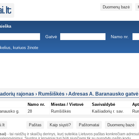
Duomenų bazė
aieška
Gatvė
Namo nr.
ukelius, kuriuos žinote
iadorių rajonas
›
Rumšiškės
›
Adresas A. Baranausko gatvė
Namo nr.
Miestas / Vietovė
Savivaldybė
Apt
anausko g.
28
Rumšiškės
Kaišiadorių r. sav.
Rum
.lt
Paštas
Kaip siųsti?
Paštomatai
Duomenų bazė
sai)
- tai raidžių ir skaičių derinys, kurį suteikia Lietuvos paštas konkrečiam adresu
alengvinimui. Siuntos ir kroviniai turi būti siunčiami tik su nurodytu pašto kodu.