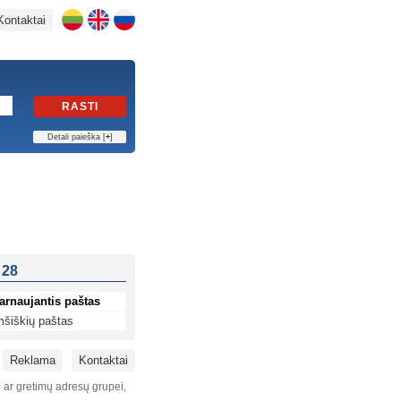
Kontaktai
RASTI
Detali paieška [
+
]
 28
arnaujantis paštas
šiškių paštas
Reklama
Kontaktai
i ar gretimų adresų grupei,