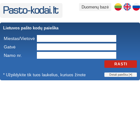
Duomenų bazė
Lietuvos pašto kodų paieška
Miestas/Vietovė
Gatvė
Namo nr.
RASTI
* Užpildykite tik tuos laukelius, kuriuos žinote
Detali paieška [
+
]