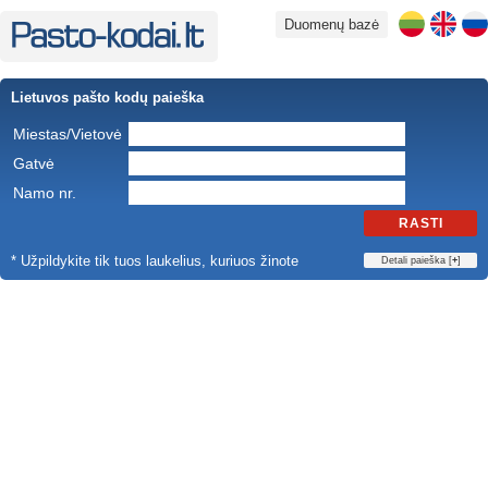
Duomenų bazė
Lietuvos pašto kodų paieška
Miestas/Vietovė
Gatvė
Namo nr.
RASTI
* Užpildykite tik tuos laukelius, kuriuos žinote
Detali paieška [
+
]