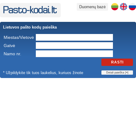
Duomenų bazė
Lietuvos pašto kodų paieška
Miestas/Vietovė
Gatvė
Namo nr.
RASTI
* Užpildykite tik tuos laukelius, kuriuos žinote
Detali paieška [
+
]