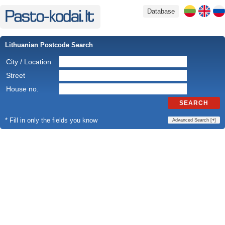
Database
Lithuanian Postcode Search
City / Location
Street
House no.
SEARCH
* Fill in only the fields you know
Advanced Search [
+
]