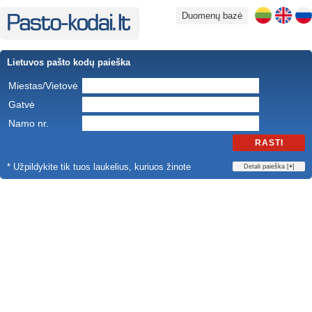
Duomenų bazė
Lietuvos pašto kodų paieška
Miestas/Vietovė
Gatvė
Namo nr.
RASTI
* Užpildykite tik tuos laukelius, kuriuos žinote
Detali paieška [
+
]