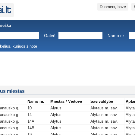
Duomenų bazė
aieška
Gatvė
Namo nr.
ukelius, kuriuos žinote
aus miestas
Namo nr.
Miestas / Vietovė
Savivaldybė
Apta
ranausko g.
10
Alytus
Alytaus m. sav.
Alyta
ranausko g.
14
Alytus
Alytaus m. sav.
Alyta
ranausko g.
14A
Alytus
Alytaus m. sav.
Alyta
ranausko g.
14B
Alytus
Alytaus m. sav.
Alyta
ranausko g.
19
Alytus
Alytaus m. sav.
Alyta