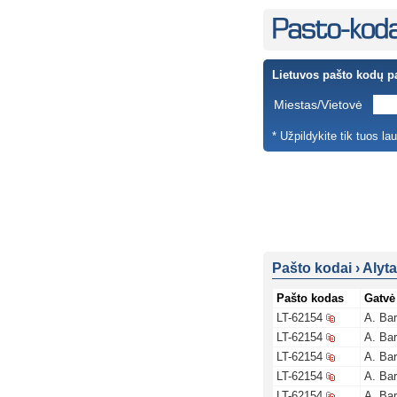
Lietuvos pašto kodų p
Miestas/Vietovė
* Užpildykite tik tuos la
Pašto kodai
›
Alyt
Pašto kodas
Gatvė
LT-62154
A. Ba
LT-62154
A. Ba
LT-62154
A. Ba
LT-62154
A. Ba
LT-62154
A. Ba