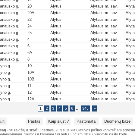
ranausko g.
20
Alytus
Alytaus m. sav.
Alyta
ranausko g.
20A
Alytus
Alytaus m. sav.
Alyta
ranausko g.
22
Alytus
Alytaus m. sav.
Alyta
ranausko g.
24
Alytus
Alytaus m. sav.
Alyta
ranausko g.
25
Alytus
Alytaus m. sav.
Alyta
ranausko g.
4
Alytus
Alytaus m. sav.
Alyta
ranausko g.
6
Alytus
Alytaus m. sav.
Alyta
ranausko g.
6A
Alytus
Alytaus m. sav.
Alyta
ranausko g.
8
Alytus
Alytaus m. sav.
Alyta
yno g.
10
Alytus
Alytaus m. sav.
Alyta
yno g.
10A
Alytus
Alytaus m. sav.
Alyta
yno g.
10B
Alytus
Alytaus m. sav.
Alyta
yno g.
11
Alytus
Alytaus m. sav.
Alyta
yno g.
12
Alytus
Alytaus m. sav.
Alyta
yno g.
12A
Alytus
Alytaus m. sav.
Alyta
...
1
2
3
4
5
6
345
»
.lt
Paštas
Kaip siųsti?
Paštomatai
Duomenų bazė
sai)
- tai raidžių ir skaičių derinys, kurį suteikia Lietuvos paštas konkrečiam adresu
alengvinimui. Siuntos ir kroviniai turi būti siunčiami tik su nurodytu pašto kodu.