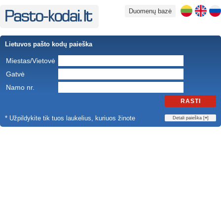
Duomenų bazė
Lietuvos pašto kodų paieška
Miestas/Vietovė
Gatvė
Namo nr.
RASTI
* Užpildykite tik tuos laukelius, kuriuos žinote
Detali paieška [
+
]