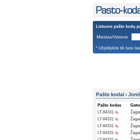
Lietuvos pašto kodų p
Miestas/Vietovė
* Užpildykite tik tuos la
Pašto kodai
›
Joni
Pašto kodas
Gatv
LT-84331
Žagar
LT-84331
Žagar
LT-84331
Žagar
LT-84331
Žagar
LT-84331
Žagar