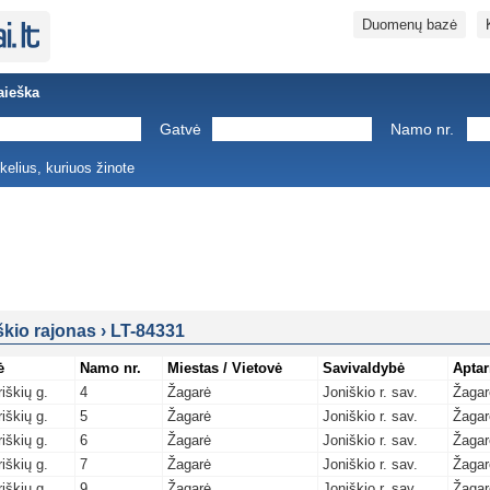
Duomenų bazė
aieška
Gatvė
Namo nr.
ukelius, kuriuos žinote
škio rajonas
›
LT-84331
ė
Namo nr.
Miestas / Vietovė
Savivaldybė
Aptar
iškių g.
4
Žagarė
Joniškio r. sav.
Žagar
iškių g.
5
Žagarė
Joniškio r. sav.
Žagar
iškių g.
6
Žagarė
Joniškio r. sav.
Žagar
iškių g.
7
Žagarė
Joniškio r. sav.
Žagar
iškių g.
9
Žagarė
Joniškio r. sav.
Žagar