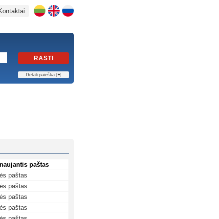
Kontaktai
RASTI
Detali paieška [
+
]
naujantis paštas
ės paštas
ės paštas
ės paštas
ės paštas
ės paštas