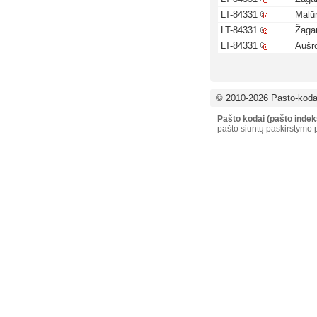
LT-84331
Malū
LT-84331
Žagar
LT-84331
Aušr
© 2010-2026 Pasto-kodai
Pašto kodai (pašto indek
pašto siuntų paskirstymo p