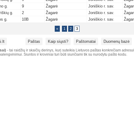
no g.
9
Žagarė
Joniškio r. sav.
Žagar
iškių g.
2
Žagarė
Joniškio r. sav.
Žagar
os g.
10B
Žagarė
Joniškio r. sav.
Žagar
«
1
2
3
.lt
Paštas
Kaip siųsti?
Paštomatai
Duomenų bazė
sai)
- tai raidžių ir skaičių derinys, kurį suteikia Lietuvos paštas konkrečiam adresu
alengvinimui. Siuntos ir kroviniai turi būti siunčiami tik su nurodytu pašto kodu.