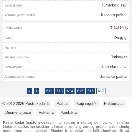
Jurbarko r. sav.
Jurbarko paštas
LT-74110
Žvejų g.
Jurbarkas
Jurbarko r. sav.
Jurbarko paštas
...
«
1
612
613
614
615
616
617
© 2010-2026 Pasto-kodai.lt
Paštas
Kaip siųsti?
Paštomatai
Duomenų bazė
Reklama
Kontaktai
Pašto kodai (pašto indeksai)
- tai raidžių ir skaičių derinys, kurį suteikia
Lietuvos paštas konkrečiam adresui ar gretimų adresų grupei, pašto siuntų
paskirstymo palengvinimui. Siuntos ir kroviniai turi būti siunčiami tik su