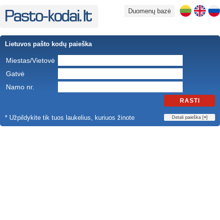
Duomenų bazė
Lietuvos pašto kodų paieška
Miestas/Vietovė
Gatvė
Namo nr.
RASTI
* Užpildykite tik tuos laukelius, kuriuos žinote
Detali paieška [
+
]