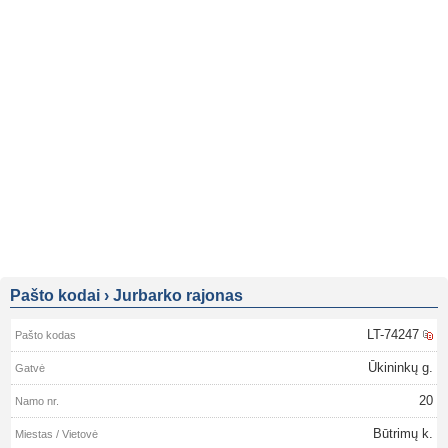
Pašto kodai
›
Jurbarko rajonas
LT-74247
Ūkininkų g.
20
Būtrimų k.