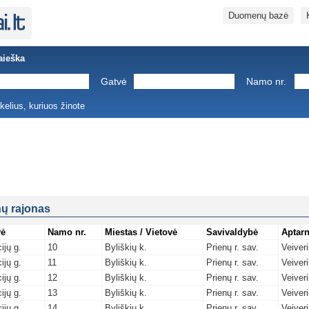
Duomenų bazė
aieška
Gatvė
Namo nr.
ukelius, kuriuos žinote
nų rajonas
vė
Namo nr.
Miestas / Vietovė
Savivaldybė
Aptarn
ijų g.
10
Byliškių k.
Prienų r. sav.
Veiver
ijų g.
11
Byliškių k.
Prienų r. sav.
Veiver
ijų g.
12
Byliškių k.
Prienų r. sav.
Veiver
ijų g.
13
Byliškių k.
Prienų r. sav.
Veiver
ijų g.
14
Byliškių k.
Prienų r. sav.
Veiver