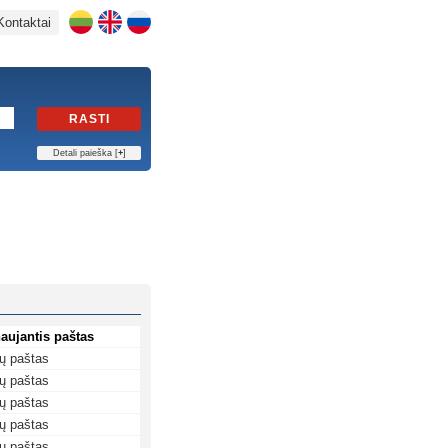
Kontaktai
RASTI
Detali paieška [
+
]
aujantis paštas
ių paštas
ių paštas
ių paštas
ių paštas
ių paštas