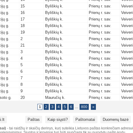
ijų g.
15
Byliškių k.
Prienų r. sav.
Veiver
ijų g.
16
Byliškių k.
Prienų r. sav.
Veiver
ijų g.
17
Byliškių k.
Prienų r. sav.
Veiver
ijų g.
18
Byliškių k.
Prienų r. sav.
Veiver
ijų g.
19
Byliškių k.
Prienų r. sav.
Veiver
ijų g.
2
Byliškių k.
Prienų r. sav.
Veiver
ijų g.
21
Byliškių k.
Prienų r. sav.
Veiver
ijų g.
3
Byliškių k.
Prienų r. sav.
Veiver
ijų g.
4
Byliškių k.
Prienų r. sav.
Veiver
ijų g.
5
Byliškių k.
Prienų r. sav.
Veiver
ijų g.
6
Byliškių k.
Prienų r. sav.
Veiver
ijų g.
7
Byliškių k.
Prienų r. sav.
Veiver
ijų g.
8
Byliškių k.
Prienų r. sav.
Veiver
ijų g.
9
Byliškių k.
Prienų r. sav.
Veiver
soto g.
20
Mauručių k.
Prienų r. sav.
Veiver
...
1
2
3
4
5
6
800
»
.lt
Paštas
Kaip siųsti?
Paštomatai
Duomenų bazė
sai)
- tai raidžių ir skaičių derinys, kurį suteikia Lietuvos paštas konkrečiam adresu
alengvinimui. Siuntos ir kroviniai turi būti siunčiami tik su nurodytu pašto kodu.