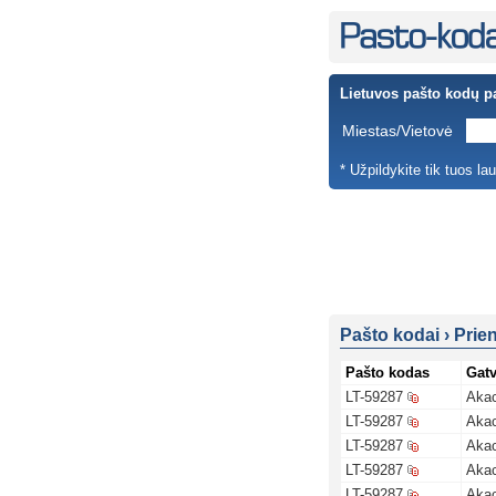
Lietuvos pašto kodų p
Miestas/Vietovė
* Užpildykite tik tuos la
Pašto kodai
›
Prie
Pašto kodas
Gat
LT-59287
Akac
LT-59287
Akac
LT-59287
Akac
LT-59287
Akac
LT-59287
Akac