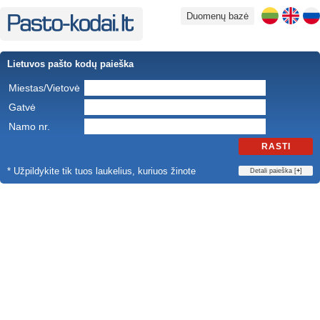
Duomenų bazė
Lietuvos pašto kodų paieška
Miestas/Vietovė
Gatvė
Namo nr.
RASTI
* Užpildykite tik tuos laukelius, kuriuos žinote
Detali paieška [
+
]