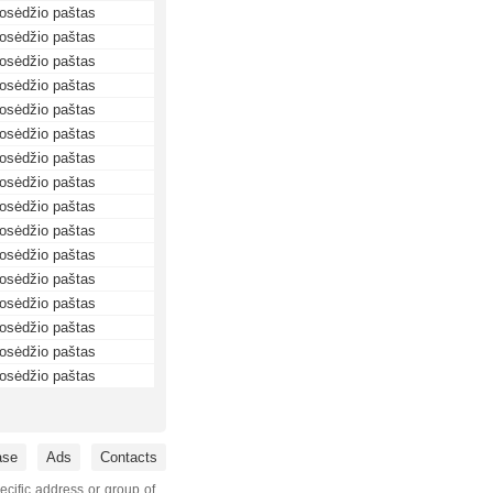
osėdžio paštas
osėdžio paštas
osėdžio paštas
osėdžio paštas
osėdžio paštas
osėdžio paštas
osėdžio paštas
osėdžio paštas
osėdžio paštas
osėdžio paštas
osėdžio paštas
osėdžio paštas
osėdžio paštas
osėdžio paštas
osėdžio paštas
osėdžio paštas
ase
Ads
Contacts
ecific address or group of