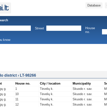
Database
Search
House
Street
no.
you know
o district
›
LT-98266
et
House no.
City / location
Municipality
S
gų g.
1
Tėvelių k.
Skuodo r. sav.
M
gų g.
10
Tėvelių k.
Skuodo r. sav.
M
gų g.
11
Tėvelių k.
Skuodo r. sav.
M
gų g.
12
Tėvelių k.
Skuodo r. sav.
M