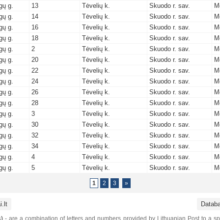
gų g.
13
Tėvelių k.
Skuodo r. sav.
M
gų g.
14
Tėvelių k.
Skuodo r. sav.
M
gų g.
16
Tėvelių k.
Skuodo r. sav.
M
gų g.
18
Tėvelių k.
Skuodo r. sav.
M
gų g.
2
Tėvelių k.
Skuodo r. sav.
M
gų g.
20
Tėvelių k.
Skuodo r. sav.
M
gų g.
22
Tėvelių k.
Skuodo r. sav.
M
gų g.
24
Tėvelių k.
Skuodo r. sav.
M
gų g.
26
Tėvelių k.
Skuodo r. sav.
M
gų g.
28
Tėvelių k.
Skuodo r. sav.
M
gų g.
3
Tėvelių k.
Skuodo r. sav.
M
gų g.
30
Tėvelių k.
Skuodo r. sav.
M
gų g.
32
Tėvelių k.
Skuodo r. sav.
M
gų g.
34
Tėvelių k.
Skuodo r. sav.
M
gų g.
4
Tėvelių k.
Skuodo r. sav.
M
gų g.
5
Tėvelių k.
Skuodo r. sav.
M
1
2
3
»
.lt
Datab
)
- are a combination of letters and numbers provided by Lithuanian Post to a sp