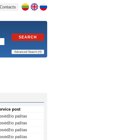
Contacts
SEARCH
Advanced Search [
+
]
ervice post
osėdžio paštas
osėdžio paštas
osėdžio paštas
osėdžio paštas