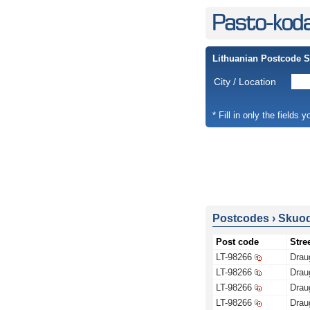
Lithuanian Postcode 
City / Location
* Fill in only the fields 
Postcodes
›
Skuod
Post code
Stre
LT-98266
Drau
LT-98266
Drau
LT-98266
Drau
LT-98266
Drau